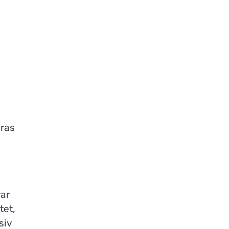
eras
rar
tet,
siv