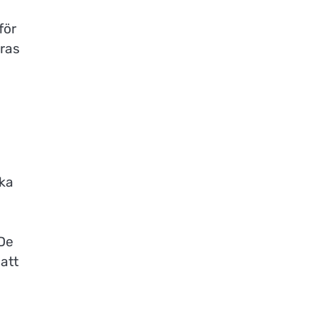
för
eras
cka
 De
 att