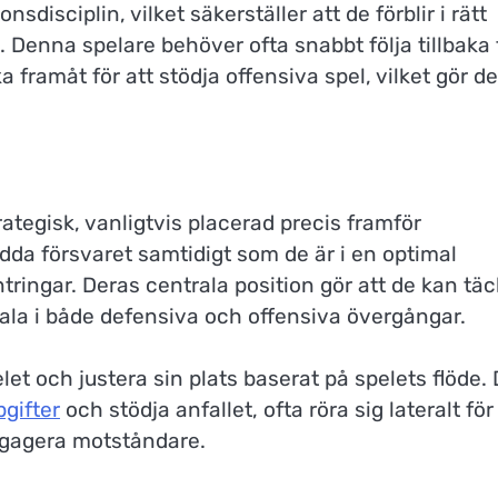
sdisciplin, vilket säkerställer att de förblir i rätt
. Denna spelare behöver ofta snabbt följa tillbaka 
ka framåt för att stödja offensiva spel, vilket gör d
rategisk, vanligtvis placerad precis framför
kydda försvaret samtidigt som de är i en optimal
ntringar. Deras centrala position gör att de kan tä
rala i både defensiva och offensiva övergångar.
let och justera sin plats baserat på spelets flöde.
gifter
och stödja anfallet, ofta röra sig lateralt för
engagera motståndare.