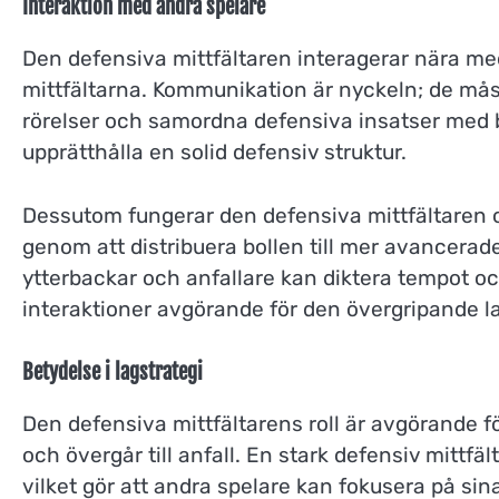
Interaktion med andra spelare
Den defensiva mittfältaren interagerar nära m
mittfältarna. Kommunikation är nyckeln; de må
rörelser och samordna defensiva insatser med ba
upprätthålla en solid defensiv struktur.
Dessutom fungerar den defensiva mittfältaren o
genom att distribuera bollen till mer avancera
ytterbackar och anfallare kan diktera tempot och
interaktioner avgörande för den övergripande 
Betydelse i lagstrategi
Den defensiva mittfältarens roll är avgörande för
och övergår till anfall. En stark defensiv mittfäl
vilket gör att andra spelare kan fokusera på si