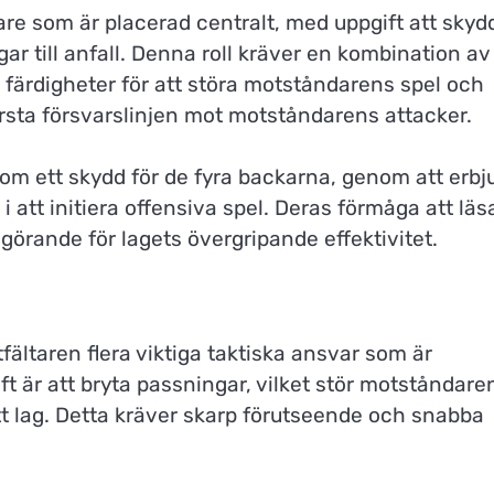
lare som är placerad centralt, med uppgift att skyd
r till anfall. Denna roll kräver en kombination av
 färdigheter för att störa motståndarens spel och
rsta försvarslinjen mot motståndarens attacker.
som ett skydd för de fyra backarna, genom att erbj
 att initiera offensiva spel. Deras förmåga att läs
görande för lagets övergripande effektivitet.
ältaren flera viktiga taktiska ansvar som är
t är att bryta passningar, vilket stör motståndare
tt lag. Detta kräver skarp förutseende och snabba