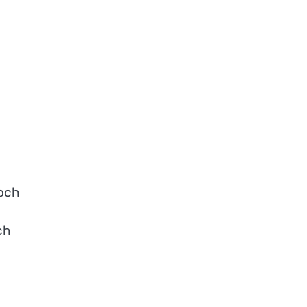
 och
ch