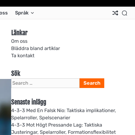
Ab
Co
Co
Pri
Si
Te
oss
Språk
Us
Us
Pol
Pol
an
Con
Länkar
Om oss
Bläddra bland artiklar
Ta kontakt
Sök
Search
for:
Senaste inlägg
4-3-3 Med En Falsk Nio: Taktiska implikationer,
Spelarroller, Spelscenarier
4-3-3 Mot Högt Pressande Lag: Taktiska
Justeringar, Spelarroller, Formationsflexibilitet